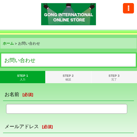
ホーム
>
お問い合わせ
お問い合わせ
STEP 1
STEP 2
STEP 3
入力
確認
完了
お名前
[
必須
]
メールアドレス
[
必須
]