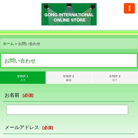
ホーム
>
お問い合わせ
お問い合わせ
STEP 1
STEP 2
STEP 3
入力
確認
完了
お名前
[
必須
]
メールアドレス
[
必須
]