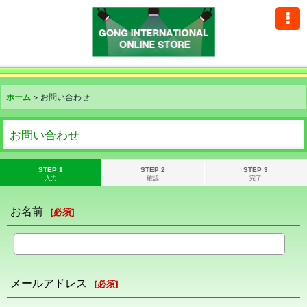
ホーム
>
お問い合わせ
お問い合わせ
STEP 1
STEP 2
STEP 3
入力
確認
完了
お名前
[
必須
]
メールアドレス
[
必須
]