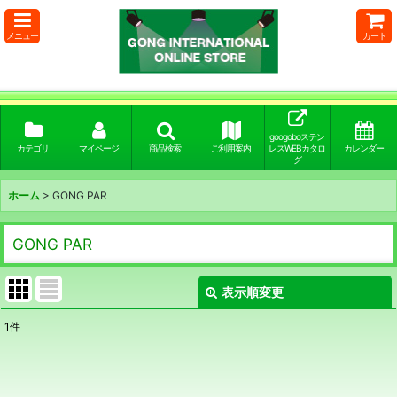
メニュー
カート
googoboステン
カテゴリ
マイページ
商品検索
ご利用案内
レスWEBカタロ
カレンダー
グ
ホーム
>
GONG PAR
GONG PAR
表示順変更
閉じる
1
件
表示数
:
並び順
: