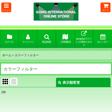
メニュー
カート
googoboステン
カテゴリ
マイページ
商品検索
ご利用案内
レスWEBカタロ
カレンダー
グ
ホーム
>
カラーフィルター
カラーフィルター
表示順変更
閉じる
2
件
表示数
:
並び順
: