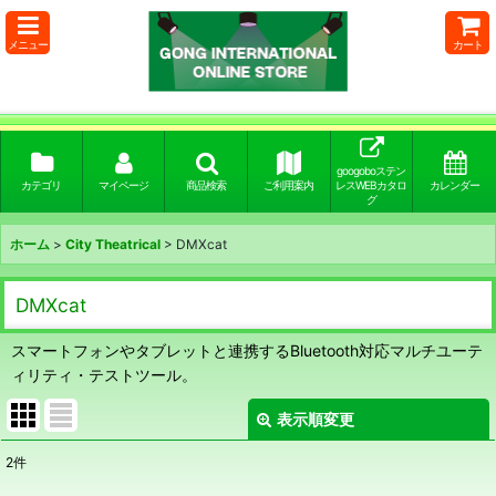
メニュー
カート
googoboステン
カテゴリ
マイページ
商品検索
ご利用案内
レスWEBカタロ
カレンダー
グ
ホーム
>
City Theatrical
>
DMXcat
DMXcat
スマートフォンやタブレットと連携するBluetooth対応マルチユーテ
ィリティ・テストツール。
表示順変更
閉じる
2
件
表示数
: