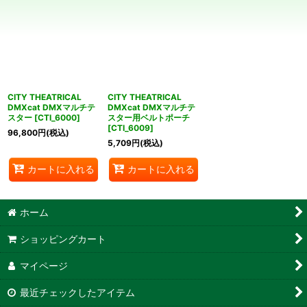
並び順
:
絞り込む
CITY THEATRICAL
CITY THEATRICAL
DMXcat DMXマルチテ
DMXcat DMXマルチテ
スター
[
CTI_6000
]
スター用ベルトポーチ
[
CTI_6009
]
96,800
円
(税込)
5,709
円
(税込)
カートに入れる
カートに入れる
ホーム
ショッピングカート
マイページ
最近チェックしたアイテム