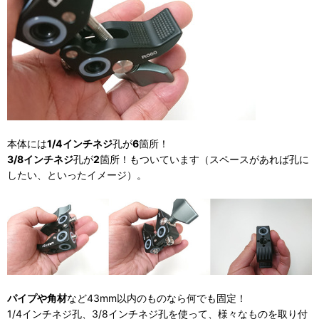
本体には
1/4インチネジ
孔が
6
箇所！
3/8インチネジ
孔が
2
箇所！もついています（スペースがあれば孔に
したい、といったイメージ）。
パイプや角材
など43mm以内のものなら何でも固定！
1/4インチネジ孔、3/8インチネジ孔を使って、様々なものを取り付