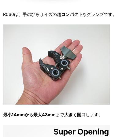
R060は、手のひらサイズの超
コンパクト
なクランプです。
最小14mmから最大43mm
まで
大きく開口
します。