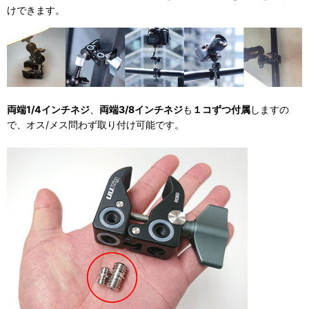
けできます。
両端1/4インチネジ
、
両端3/8インチネジ
も
１コずつ付属
しますの
で、オス/メス問わず取り付け可能です。