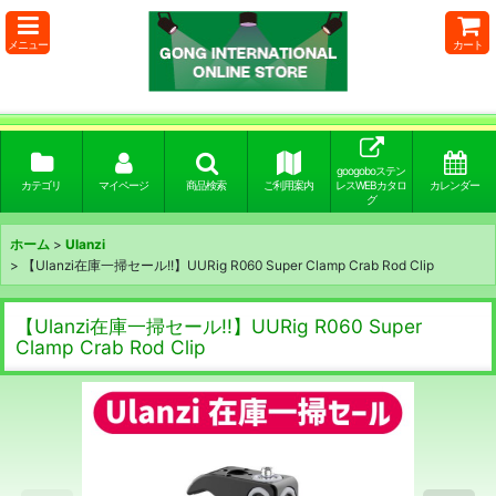
メニュー
カート
googoboステン
カテゴリ
マイページ
商品検索
ご利用案内
レスWEBカタロ
カレンダー
グ
ホーム
>
Ulanzi
>
【Ulanzi在庫一掃セール!!】UURig R060 Super Clamp Crab Rod Clip
【Ulanzi在庫一掃セール!!】UURig R060 Super
Clamp Crab Rod Clip