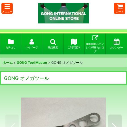
メニュー
カート
googoboステン
カテゴリ
マイページ
商品検索
ご利用案内
レスWEBカタロ
カレンダー
グ
ホーム
>
GONG Tool Master
>
GONG オメガツール
GONG オメガツール