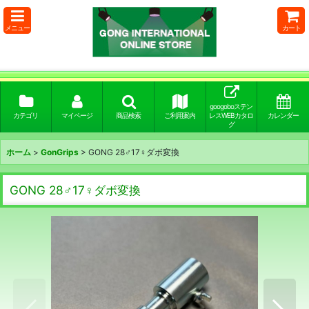
メニュー
カート
googoboステン
カテゴリ
マイページ
商品検索
ご利用案内
レスWEBカタロ
カレンダー
グ
ホーム
>
GonGrips
>
GONG 28♂17♀ダボ変換
GONG 28♂17♀ダボ変換