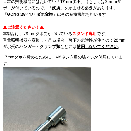
日本の照明機器にはたいてい「
17mmダボ
」（もしくは25mmダ
ボ）が付いているので、「
変換
」をかませる必要があります。
「
GONG 28♂17♀ダボ変換
」はその変換機能を担います！
⚠️ご注意ください！
⚠️
本製品は、28mmダボ受がついている
スタンド専用
です。
重量照明機器を変換して吊る場合、落下の危険性が伴うので28mm
ダボ受の
ハンガー・クランプ類
などには
使用しないでください
。
17mmダボを締めるために、M8ネジ穴用の蝶ネジが付属していま
す。