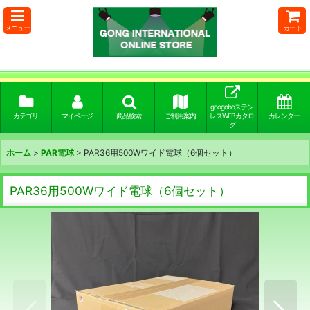
メニュー
カート
googoboステン
カテゴリ
マイページ
商品検索
ご利用案内
レスWEBカタロ
カレンダー
グ
ホーム
>
PAR電球
>
PAR36用500Wワイド電球（6個セット）
PAR36用500Wワイド電球（6個セット）