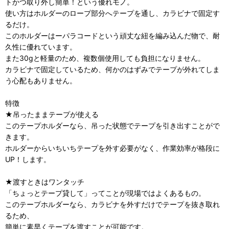
トかつ取り外し簡単！という優れモノ。
使い方はホルダーのロープ部分へテープを通し、カラビナで固定す
るだけ。
このホルダーはーパラコードという頑丈な紐を編み込んだ物で、耐
久性に優れています。
また30gと軽量のため、複数個使用しても負担になりません。
カラビナで固定しているため、何かのはずみでテープが外れてしま
う心配もありません。
特徴
★吊ったままテープが使える
このテープホルダーなら、吊った状態でテープを引き出すことがで
きます。
ホルダーからいちいちテープを外す必要がなく、作業効率が格段に
UP！します。
★渡すときはワンタッチ
「ちょっとテープ貸して」ってことが現場ではよくあるもの。
このテープホルダーなら、カラビナを外すだけでテープを抜き取れ
るため、
簡単に素早くテープを渡すことが可能です。