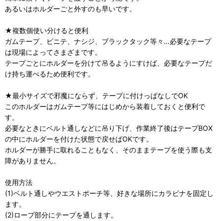
あるいはホルダーごと外すのも早いです。
★複数個使い分けると便利
ガムテープ、ビニテ、ナシジ、ブラックタック等々…必要なテープ
は現場によってさまざまです。
テープごとにホルダーを分けて吊るようにすけば、必要なテープだ
け持ち運べるため便利です。
★最小サイズで邪魔にならず、テープに付けっぱなしでOK
このホルダーはガムテープ等にはじめから装着しておくと便利で
す。
必要なときにベルト通しなどに吊り下げ、作業終了後はテープBOX
の中にホルダーを付けた状態で戻せばOKです。
ホルダーが勝手に取れることもなく、そのままテープを使う際も支
障がありません。
使用方法
(1)ベルト通しやウエストポーチ等、好きな場所にカラビナを固定し
ます。
(2)ロープ部分にテープを通します。