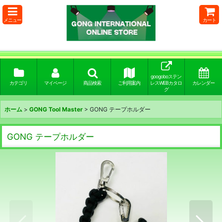
メニュー
カート
googoboステン
カテゴリ
マイページ
商品検索
ご利用案内
レスWEBカタロ
カレンダー
グ
ホーム
>
GONG Tool Master
>
GONG テープホルダー
GONG テープホルダー