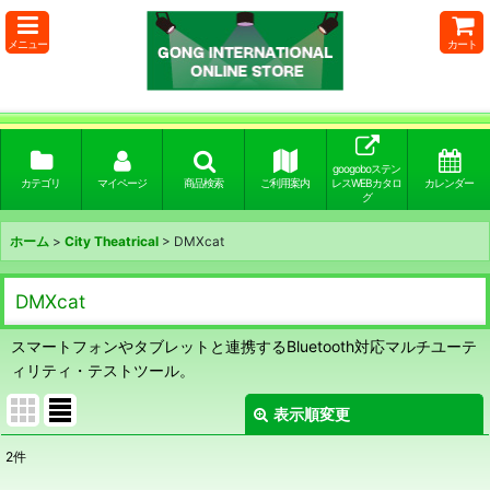
メニュー
カート
googoboステン
カテゴリ
マイページ
商品検索
ご利用案内
レスWEBカタロ
カレンダー
グ
ホーム
>
City Theatrical
>
DMXcat
DMXcat
スマートフォンやタブレットと連携するBluetooth対応マルチユーテ
ィリティ・テストツール。
表示順変更
閉じる
2
件
表示数
: