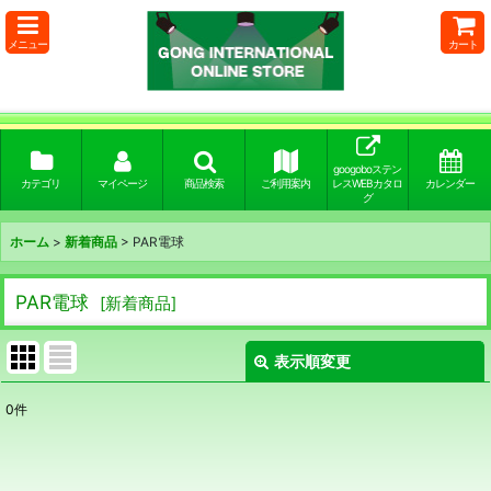
メニュー
カート
googoboステン
カテゴリ
マイページ
商品検索
ご利用案内
レスWEBカタロ
カレンダー
グ
ホーム
>
新着商品
>
PAR電球
PAR電球
[
新着商品
]
表示順変更
閉じる
0
件
表示数
:
並び順
: