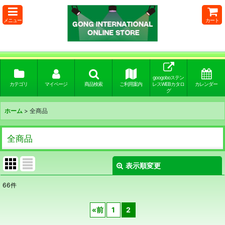
メニュー
カート
googoboステン
カテゴリ
マイページ
商品検索
ご利用案内
レスWEBカタロ
カレンダー
グ
ホーム
>
全商品
全商品
表示順変更
閉じる
66
件
表示数
:
«
前
1
2
並び順
: