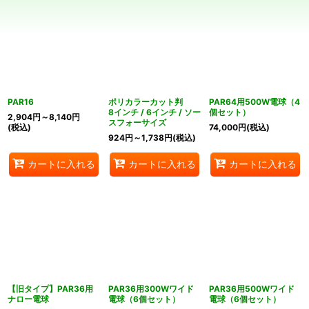
絞り込む
PAR16
ポリカラーカット判
PAR64用500W電球（4
8インチ / 6インチ / ソー
個セット）
2,904
円
～8,140
円
スフォーサイズ
(税込)
74,000
円
(税込)
924
円
～1,738
円
(税込)
カートに入れる
カートに入れる
カートに入れる
【旧タイプ】PAR36用
PAR36用300Wワイド
PAR36用500Wワイド
ナロー電球
電球（6個セット）
電球（6個セット）