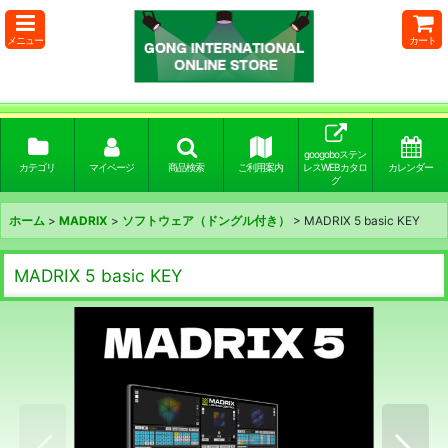
メニュー
カート
googoboステン
カテゴリ
マイページ
商品検索
ご利用案内
レスWEBカタロ
カレンダー
グ
ホーム
>
MADRIX
>
ソフトウェア（ドングル付き）
>
MADRIX 5 basic KEY
MADRIX 5 basic KEY