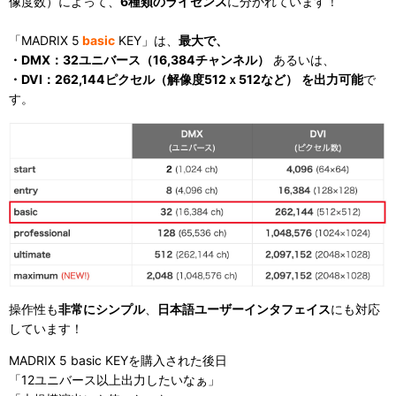
像度数）によって、
6種類のライセンス
に分かれています！
「MADRIX 5
basic
KEY」は、
最大で、
・DMX：32ユニバース（16,384チャンネル）
あるいは、
・DVI：262,144ピクセル（解像度512ｘ512など）
を出力可能
で
す。
操作性も
非常にシンプル
、
日本語ユーザーインタフェイス
にも対応
しています！
MADRIX 5 basic KEYを購入された後日
「12ユニバース以上出力したいなぁ」