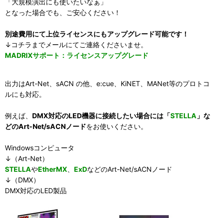
「大規模演出にも使いたいなぁ」
となった場合でも、ご安心ください！
別途費用にて上位ライセンスにもアップグレード可能です！
↓コチラまでメールにてご連絡くださいませ。
MADRIXサポート：ライセンスアップグレード
出力はArt-Net、sACN の他、e:cue、KiNET、MANet等のプロトコ
ルにも対応。
例えば、
DMX対応のLED機器に接続したい場合には「
STELLA
」な
どのArt-Net/sACNノード
をお使いください。
Windowsコンピュータ
↓（Art-Net）
STELLA
や
EtherMX
、
ExD
などのArt-Net/sACNノード
↓（DMX）
DMX対応のLED製品