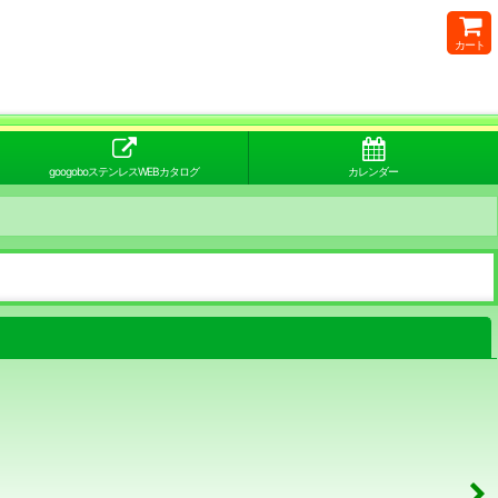
カート
googoboステンレスWEBカタログ
カレンダー
閉じる