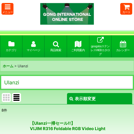
メニュー
カート
googoboステン
カテゴリ
マイページ
商品検索
ご利用案内
レスWEBカタロ
カレンダー
グ
ホーム
>
Ulanzi
Ulanzi
表示順変更
閉じる
8
件
表示数
:
【Ulanzi一掃セール!!】
VIJIM R316 Foldable RGB Video Light
並び順
: