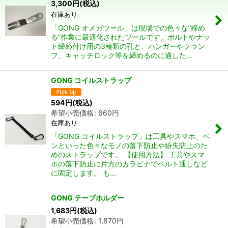
3,300
円
(税込)
在庫あり
絞り込む
「GONG オメガツール」は現場での色々な”締め
る”作業に最適化されたツールです。ボルトやナッ
ト締め付け用の3種類の孔と、ハンガーやクラン
プ、キャッチロック等を締めるのに適した…
GONG コイルストラップ
594
円
(税込)
希望小売価格
:
660
円
在庫あり
「GONG コイルストラップ」は工具やスマホ、ペ
ンといった色々なモノの落下防止や紛失防止のた
めのストラップです。 【使用方法】 工具やスマ
ホの落下防止に片方のカラビナでベルト通しなど
に固定します。 も…
GONG テープホルダー
1,683
円
(税込)
希望小売価格
:
1,870
円