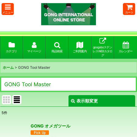
メニュー
カート
googoboステン
カテゴリ
マイページ
商品検索
ご利用案内
レスWEBカタロ
カレンダー
グ
ホーム
>
GONG Tool Master
GONG Tool Master
表示順変更
閉じる
5
件
表示数
:
GONG オメガツール
並び順
: