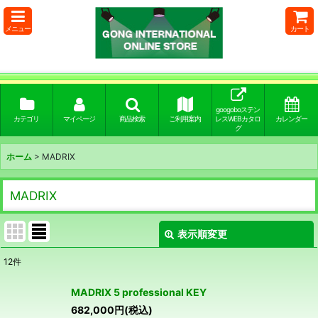
メニュー
カート
googoboステン
カテゴリ
マイページ
商品検索
ご利用案内
レスWEBカタロ
カレンダー
グ
ホーム
>
MADRIX
MADRIX
表示順変更
閉じる
12
件
サブカテゴリ
:
MADRIX 5 professional KEY
682,000
円
(税込)
表示数
: