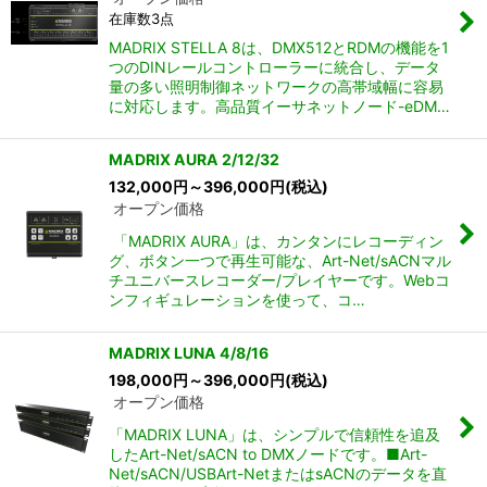
在庫数3点
MADRIX STELLA 8は、DMX512とRDMの機能を1
つのDINレールコントローラーに統合し、データ
量の多い照明制御ネットワークの高帯域幅に容易
に対応します。高品質イーサネットノード-eDM…
MADRIX AURA 2/12/32
132,000
円
～396,000
円
(税込)
オープン価格
「MADRIX AURA」は、カンタンにレコーディン
グ、ボタン一つで再生可能な、Art-Net/sACNマル
チユニバースレコーダー/プレイヤーです。Webコ
ンフィギュレーションを使って、コ…
MADRIX LUNA 4/8/16
198,000
円
～396,000
円
(税込)
オープン価格
「MADRIX LUNA」は、シンプルで信頼性を追及
したArt-Net/sACN to DMXノードです。■Art-
Net/sACN/USBArt-NetまたはsACNのデータを直