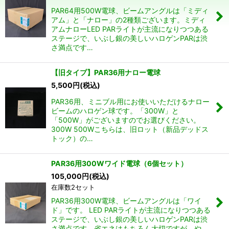
PAR64用500W電球、ビームアングルは「ミディ
アム」と「ナロー」の2種類ございます。ミディ
絞り込む
アムナローLED PARライトが主流になりつつある
ステージで、いぶし銀の美しいハロゲンPARは渋
さ満点です…
【旧タイプ】PAR36用ナロー電球
5,500
円
(税込)
PAR36用、ミニブル用にお使いいただけるナロー
ビームのハロゲン球です。「300W」と
「500W」がございますのでお選びください。
300W 500Wこちらは、旧ロット（新品デッドス
トック）の…
PAR36用300Wワイド電球（6個セット）
105,000
円
(税込)
在庫数2セット
PAR36用300W電球、ビームアングルは「ワイ
ド」です。 LED PARライトが主流になりつつある
ステージで、いぶし銀の美しいハロゲンPARは渋
さ満点です。省エネはもちろん大切ですが、や