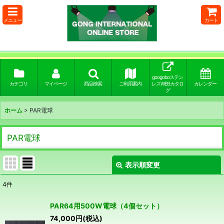
メニュー
カート
googoboステン
カテゴリ
マイページ
商品検索
ご利用案内
レスWEBカタロ
カレンダー
グ
ホーム
>
PAR電球
PAR電球
表示順変更
閉じる
4
件
表示数
:
PAR64用500W電球（4個セット）
74,000
円
(税込)
並び順
: