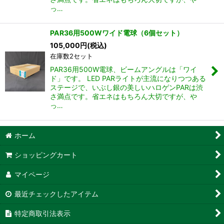
っ…
PAR36用500Wワイド電球（6個セット）
105,000
円
(税込)
在庫数2セット
PAR36用500W電球、ビームアングルは「ワイ
ド」です。 LED PARライトが主流になりつつある
ステージで、いぶし銀の美しいハロゲンPARは渋
さ満点です。省エネはもちろん大切ですが、や
っ…
ホーム
ショッピングカート
マイページ
最近チェックしたアイテム
特定商取引法表示