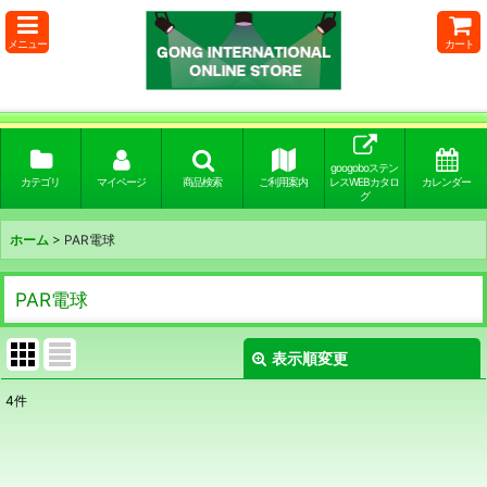
メニュー
カート
googoboステン
カテゴリ
マイページ
商品検索
ご利用案内
レスWEBカタロ
カレンダー
グ
ホーム
>
PAR電球
PAR電球
表示順変更
閉じる
4
件
表示数
:
並び順
: