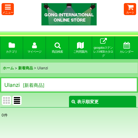
メニュー
カート
googoboステン
カテゴリ
マイページ
商品検索
ご利用案内
レスWEBカタロ
カレンダー
グ
ホーム
>
新着商品
>
Ulanzi
Ulanzi
[
新着商品
]
表示順変更
閉じる
0
件
表示数
:
並び順
: